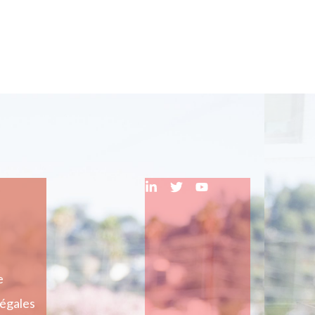
s
e
égales