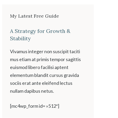
My Latest Free Guide
A Strategy for Growth &
Stability
Vivamus integer non suscipit taciti
mus etiam at primis tempor sagittis
euismod libero facilisi aptent
elementum blandit cursus gravida
sociis erat ante eleifend lectus
nullam dapibus netus.
[mc4wp_form id= »512″]