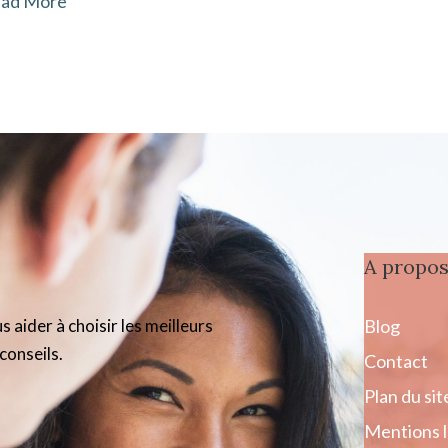
ad More
A propo
aider à choisir les meilleurs
Blog
conseils.
Contact
Plan du sit
Mentions l