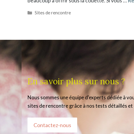
beaucoup à offrir sous la couette. Si vous …
Re
Catégories
Sites de rencontre
En savoir plus sur nous ?
Nous sommes une équipe d'experts dédiée à vous 
sites de rencontre grâce à nos tests détaillés et 
Contactez-nous